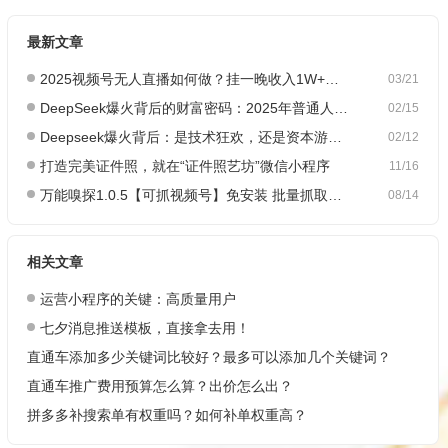
最新文章
2025视频号无人直播如何做？挂一晚收入1W+，这份教程，小白可做~
03/21
DeepSeek爆火背后的财富密码：2025年普通人如何抓住AI创业风口？
02/15
Deepseek爆火背后：是技术狂欢，还是资本游戏？
02/12
打造完美证件照，就在“证件照艺坊”微信小程序
11/16
万能嗅探1.0.5【可抓视频号】免安装 批量抓取媒体文件
08/14
相关文章
运营小程序的关键：高质量用户
七夕消息推送模板，直接拿去用！
直通车添加多少关键词比较好？最多可以添加几个关键词？
直通车推广费用预算怎么算？出价怎么出？
拼多多补搜索单有权重吗？如何补单权重高？