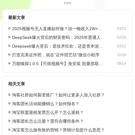
最新文章
2025视频号无人直播如何做？挂一晚收入1W+，这份教程，小白可做~
03/21
DeepSeek爆火背后的财富密码：2025年普通人如何抓住AI创业风口？
02/15
Deepseek爆火背后：是技术狂欢，还是资本游戏？
02/12
打造完美证件照，就在“证件照艺坊”微信小程序
11/16
万能嗅探1.0.5【可抓视频号】免安装 批量抓取媒体文件
08/14
相关文章
淘客社群如何裂变推广？如何让更多人加入社群？
淘客团长活动能撤销么？如何报名？
淘宝联盟退税发票怎么开？怎么退税？
淘客团长怎么注册？需符合哪些条件？
淘宝客怎么做有效的营销？营销计划是什么意思？