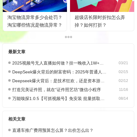
淘宝物流异常多少会处罚？
超级店长限时折扣怎么弄
淘宝哪些情况是物流异常？
掉？如何打折？
最新文章
2025视频号无人直播如何做？挂一晚收入1W+，这份教程，小白可做~
03/21
DeepSeek爆火背后的财富密码：2025年普通人如何抓住AI创业风口？
02/15
Deepseek爆火背后：是技术狂欢，还是资本游戏？
02/12
打造完美证件照，就在“证件照艺坊”微信小程序
11/16
万能嗅探1.0.5【可抓视频号】免安装 批量抓取媒体文件
08/14
相关文章
直通车推广费用预算怎么算？出价怎么出？