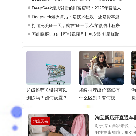
DeepSeek爆火背后的财富密码：2025年普通人如何抓住AI创业风口？
Deepseek爆火背后：是技术狂欢，还是资本游戏？
打造完美证件照，就在“证件照艺坊”微信小程序
万能嗅探1.0.5【可抓视频号】免安装 批量抓取媒体文件
击率多少
超级推荐关键词可以
超级推荐出价高低有
淘
提升点击
删除吗？如何设置？
什么区别？有何技
提
巧？
淘宝新店开直通车
淘宝天猫
对于淘宝商家来说，
的注意事项哦，那么