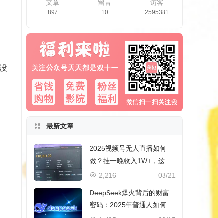
文章
留言
访客
897
10
2595381
没
最新文章
2025视频号无人直播如何
做？挂一晚收入1W+，这份
教程，小白可做~
2,216
03/21
DeepSeek爆火背后的财富
密码：2025年普通人如何抓
住AI创业风口？