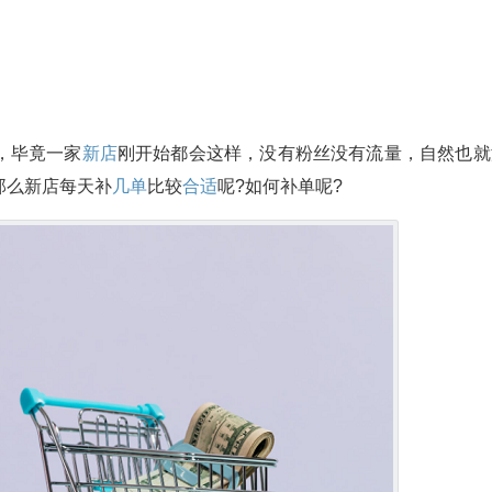
，毕竟一家
新店
刚开始都会这样，没有粉丝没有流量，自然也就
那么新店每天补
几单
比较
合适
呢?如何补单呢?