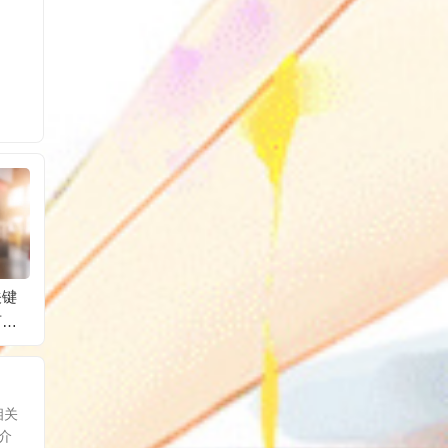
关键
直通车推广费用预算
淘宝联盟是如何收费
淘宝客
可以
怎么算？出价怎么
的？淘宝联盟的优势
客服电
？
出？
是什么？
还有吗
相关
介