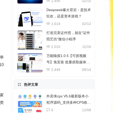
1,495
02/15
Deepseek爆火背后：是技术
狂欢，还是资本游戏？
1,614
02/12
打造完美证件照，就在“证件
照艺坊”微信小程序
2,010
11/16
万能嗅探1.0.5【可抓视频
单
号】免安装 批量抓取媒体文
0
件
2,449
08/14
热评文章
家
外卖侠cps V5.6最新版本小
程序源码_支持多种CPS收益
类
和流量主收益
6
12/08