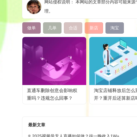
网站侵权说明： 本网站的文章部分内容可能来源于
理。
做单
几单
合适
新店
淘宝
直通车删除创意会影响权
淘宝店铺释放后怎么
重吗？违规怎么回事？
开？重开后还算新店
最新文章
2025视频号无人直播如何做？挂一晚收入1W+，这份教程，小白可做~