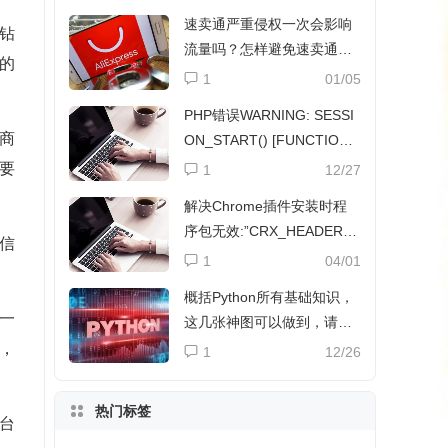
速卖通严重侵权一次会影响
钻
流量吗？怎样避免速卖通侵
的
权？
1
01/05
PHP错误WARNING: SESSI
商
ON_START() [FUNCTION.
SESSION-START]解决方法
要
1
12/27
解决Chrome插件安装时程
序包无效:”CRX_HEADER_I
信
NVALID”
1
04/01
。
概括Python所有基础知识，
一
这几张神图可以做到，请收
下
，
1
12/26
热门标签
台