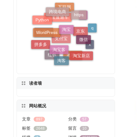
淘宝
跨境电商
https
WordPress
微信
互联网
Python
淘宝客
q
g
拼多多
淘宝新店
淘宝直通车
淘客
直通车
x
京东
红包
支付宝
老用户
读者墙
网站概况
文章
分类
897
57
标签
留言
2648
10