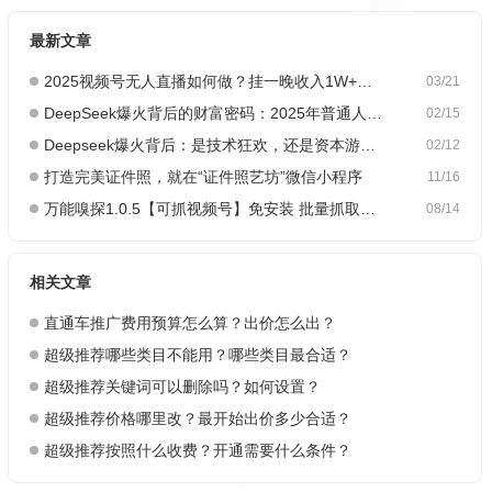
最新文章
2025视频号无人直播如何做？挂一晚收入1W+，这份教程，小白可做~
03/21
DeepSeek爆火背后的财富密码：2025年普通人如何抓住AI创业风口？
02/15
Deepseek爆火背后：是技术狂欢，还是资本游戏？
02/12
打造完美证件照，就在“证件照艺坊”微信小程序
11/16
万能嗅探1.0.5【可抓视频号】免安装 批量抓取媒体文件
08/14
相关文章
直通车推广费用预算怎么算？出价怎么出？
超级推荐哪些类目不能用？哪些类目最合适？
超级推荐关键词可以删除吗？如何设置？
超级推荐价格哪里改？最开始出价多少合适？
超级推荐按照什么收费？开通需要什么条件？