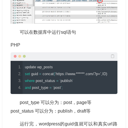
可以在数据库中运行sql语句
PHP
update wp_posts
set
 guid 
=
concat
(
‘
https
:
//www.******.com/?p=’,ID)
where
 post_status 
=
‘
publish
’
and
 post_type 
=
‘
post
’
;
post_type 可以分为：post，page等
post_status 可以分为：publish，draft等
运行完，wordpress的guid值就可以和真实url路