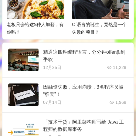
老板只会给这9种人加薪，有
C 语言的诞生，竟然是一个
你吗？
失败的项目？
精通这四种编程语言，分分钟offer拿到
手软
12月25日
11,228
因融资失败，应用崩溃，3名程序员被
“祭天”！
07月14日
1,968
「技术干货」阿里架构师写给 Java 工
程师的数据库事务