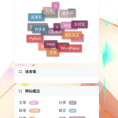
红包
老用户
q
x
直通车
拼多多
g
支付宝
淘宝新店
互联网
https
Python
跨境电商
淘宝客
淘宝
WordPress
京东
淘宝直通车
微信
淘客
读者墙
网站概况
文章
分类
897
57
标签
留言
2648
10