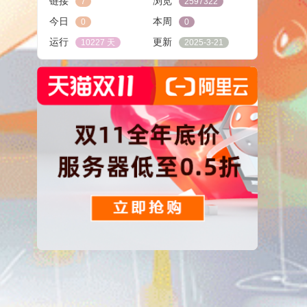
链接
浏览
7
2597322
今日
本周
0
0
运行
更新
10227 天
2025-3-21