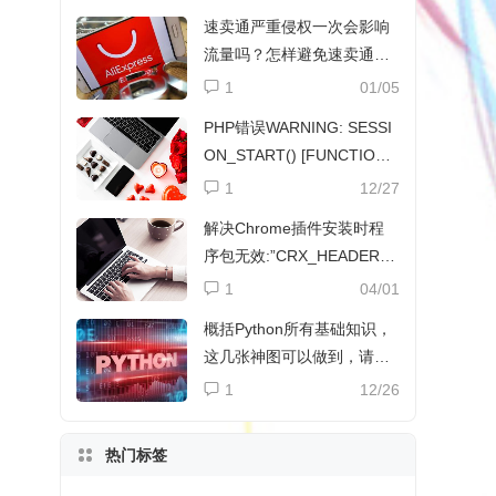
速卖通严重侵权一次会影响
流量吗？怎样避免速卖通侵
权？
1
01/05
PHP错误WARNING: SESSI
ON_START() [FUNCTION.
SESSION-START]解决方法
1
12/27
解决Chrome插件安装时程
序包无效:”CRX_HEADER_I
NVALID”
1
04/01
概括Python所有基础知识，
这几张神图可以做到，请收
下
1
12/26
热门标签