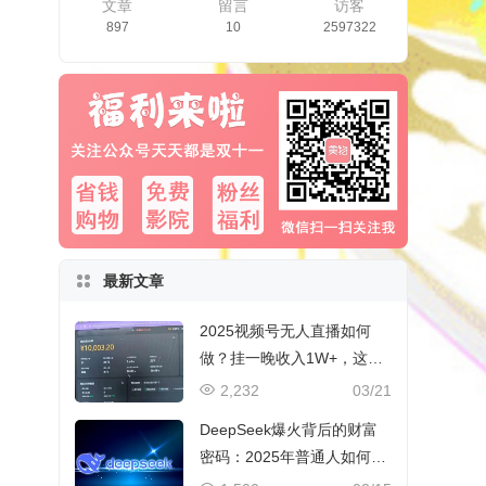
文章
留言
访客
897
10
2597322
最新文章
2025视频号无人直播如何
做？挂一晚收入1W+，这份
教程，小白可做~
2,232
03/21
DeepSeek爆火背后的财富
密码：2025年普通人如何抓
住AI创业风口？