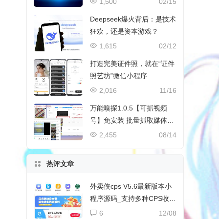
1,500
02/15
Deepseek爆火背后：是技术
狂欢，还是资本游戏？
1,615
02/12
打造完美证件照，就在“证件
照艺坊”微信小程序
2,016
11/16
万能嗅探1.0.5【可抓视频
号】免安装 批量抓取媒体文
件
2,455
08/14
热评文章
外卖侠cps V5.6最新版本小
程序源码_支持多种CPS收益
和流量主收益
6
12/08