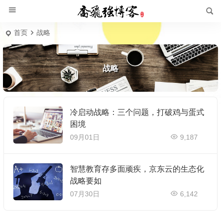
首页
战略
战略
冷启动战略：三个问题，打破鸡与蛋式
困境
09月01日
9,187
智慧教育存多面顽疾，京东云的生态化
战略要如
07月30日
6,142